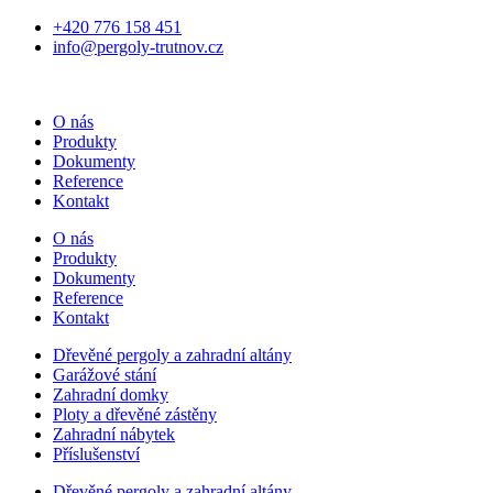
Přejít
+420 776 158 451
k
info@pergoly-trutnov.cz
obsahu
O nás
Produkty
Dokumenty
Reference
Kontakt
O nás
Produkty
Dokumenty
Reference
Kontakt
Dřevěné pergoly a zahradní altány
Garážové stání
Zahradní domky
Ploty a dřevěné zástěny
Zahradní nábytek
Příslušenství
Dřevěné pergoly a zahradní altány