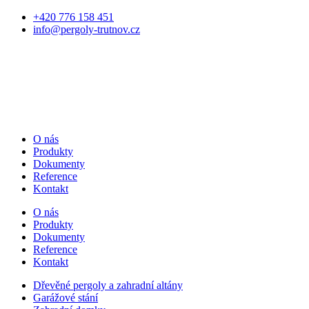
Přejít
+420 776 158 451
k
info@pergoly-trutnov.cz
obsahu
O nás
Produkty
Dokumenty
Reference
Kontakt
O nás
Produkty
Dokumenty
Reference
Kontakt
Dřevěné pergoly a zahradní altány
Garážové stání