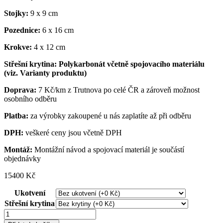
Stojky:
9 x 9 cm
Pozednice:
6 x 16 cm
Krokve:
4 x 12 cm
Střešní krytina: Polykarbonát včetně spojovacího materiálu
(viz. Varianty produktu)
Doprava:
7 Kč/km z Trutnova po celé ČR a zároveň možnost
osobního odběru
Platba:
za výrobky zakoupené u nás zaplatíte až při odběru
DPH:
veškeré ceny jsou včetně DPH
Montáž:
Montážní návod a spojovací materiál je součástí
objednávky
15400 Kč
Ukotvení
Střešní krytina
Pergola
Ke