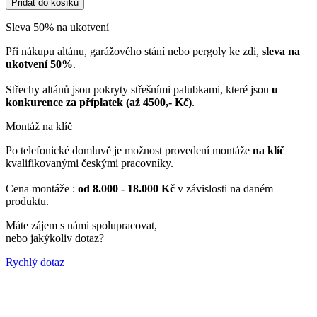
Přidat do košíku
Zdi
724
Sleva 50% na ukotvení
X
300
Při nákupu altánu, garážového stání nebo pergoly ke zdi,
sleva na
množství
ukotvení 50%
.
Střechy altánů jsou pokryty střešními palubkami, které jsou
u
konkurence za příplatek (až 4500,- Kč)
.
Montáž na klíč
Po telefonické domluvě je možnost provedení montáže
na klíč
kvalifikovanými českými pracovníky.
Cena montáže :
od 8.000 - 18.000 Kč
v závislosti na daném
produktu.
Máte zájem s námi spolupracovat,
nebo jakýkoliv dotaz?
Rychlý dotaz